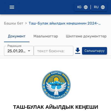
|
KG
RU
›
Башкы бет
Таш-Булак айылдык кеңешинин 2024-жылынын 25-январындагы №5 “Таш-Булак айыл өкмөтүнүн Теплица айылындагы Авилов Шохрухмирзо Баходиржановичтин айыл чарба багытындагы жер аянтынын, багытын өзгөртүп берүү жөнүндө” токтому
Документ
Маалыматтар
Шилтеме документтер
Редакция
25.01.2024
Салыштыруу