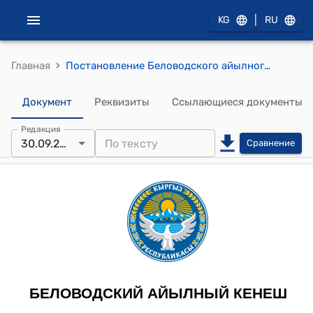
|
KG
RU
›
Главная
Постановление Беловодского айылного кенеша от 10 августа 2022 года № 95 "О закреплении земельного участка в бессрочное пользование за Беловодским айыл окмоту"
Документ
Реквизиты
Ссылающиеся документы
Редакция
30.09.2023
Сравнение