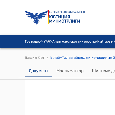
КЫРГЫЗ РЕСПУБЛИКАСЫНЫН
ЮСТИЦИЯ
МИНИСТРЛИГИ
Тез издөө ЧУА
ЧУАнын мамлекеттик реестри
Кайтарым
›
Башкы бет
Документ
Маалыматтар
Шилтеме д