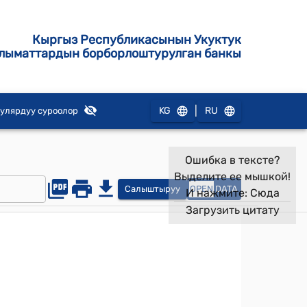
Кыргыз Республикасынын Укуктук
лыматтардын борборлоштурулган банкы
|
KG
RU
улярдуу суроолор
Ошибка в тексте?
Выделите ее мышкой!
Салыштыруу
OPEN
DATA
И нажмите:
Сюда
Загрузить цитату