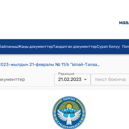
маа
 байланыш
Жаңы документтер
Тандалган документтер
Сурап билүү
Поп
Ылай-Талаа айылдык кеңешинин 2023-жылдын 21-февралы № 11/6 "Ылай-Талаа айыл аймагындагы КБФнун жерлерин аукцион аркылуу ижарага берүү үчүн алардын баштапкы ижара акысын бекитүү жөнүндө" токтому
Редакция
окументтер
21.02.2023