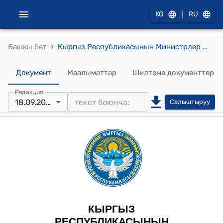
|
KG
RU
›
Башкы бет
Кыргыз Республикасынын Министрлер Кабинетинин 2023-жылдын 18-сентябрындагы № 480 "Экстремисттик ишке каршы аракеттенүү боюнча ведомстволор аралык комиссиянын айрым маселелери жөнүндө" токтому
Документ
Маалыматтар
Шилтеме документтер
Редакция
18.09.2023
Салыштыруу