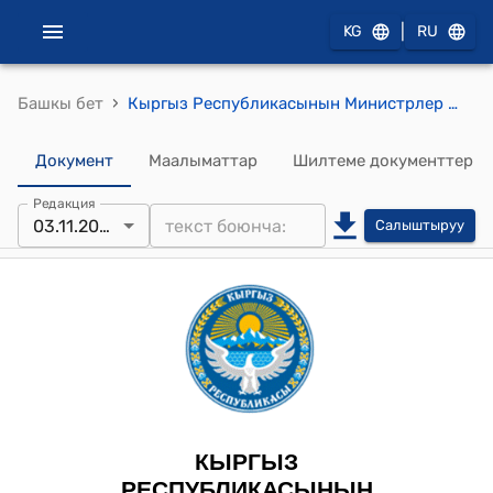
|
KG
RU
›
Башкы бет
Кыргыз Республикасынын Министрлер Кабинетинин 2023-жылдын 3-ноябрындагы № 588 "Кыргыз Республикасынын Министрлер Кабинетинин 2022-жылдын 11-мартындагы № 120 "Кыргыз Республикасынын мамлекеттик органдарында жана жергиликтүү өз алдынча башкаруу органдарында адам ресурстарын башкаруунун автоматташтырылган маалыматтык системасы жөнүндө" токтомуна өзгөртүү киргизүү тууралуу" токтому
Документ
Маалыматтар
Шилтеме документтер
Редакция
03.11.2023
Салыштыруу