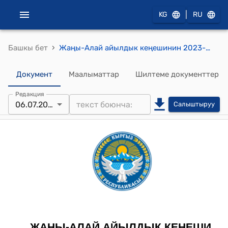
|
KG
RU
›
Башкы бет
Жаңы-Алай айылдык кеңешинин 2023-жылдын 6-июлу № 30/2 "Жаңы-Алай айыл өкмөтүнүн Жаңы-Алай айылындагы «Жаңы-Алай суу пайдалануучулар» МИсынын 2023-жылга карата бюджетин бекитүү жөнүндө" токтому
Документ
Маалыматтар
Шилтеме документтер
Редакция
06.07.2023
Салыштыруу