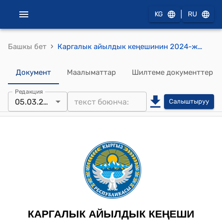
|
KG
RU
›
Башкы бет
Каргалык айылдык кеңешинин 2024-жылынын 5-мартындагы №5 “Каргалык айыл аймагынын айылдык кеңешинин туруктуу комиссияларынын түзүмүн жана курамын бекитүү жөнүндө” токтому
Документ
Маалыматтар
Шилтеме документтер
Редакция
05.03.2024
Салыштыруу