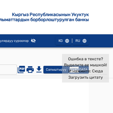
Кыргыз Республикасынын Укуктук
лыматтардын борборлоштурулган банкы
|
KG
RU
улярдуу суроолор
Ошибка в тексте?
Выделите ее мышкой!
Салыштыруу
OPEN
DATA
И нажмите:
Сюда
Загрузить цитату