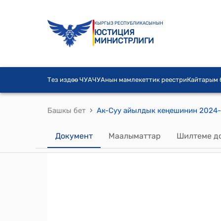
КЫРГЫЗ РЕСПУБЛИКАСЫНЫН
ЮСТИЦИЯ
МИНИСТРЛИГИ
Тез издөө ЧУА
ЧУАнын мамлекеттик реестри
Кайтарым
›
Башкы бет
Документ
Маалыматтар
Шилтеме д