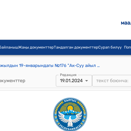
маа
 байланыш
Жаңы документтер
Тандалган документтер
Сурап билүү
Поп
Ак-Суу айылдык кеңешинин 2024-жылдын 19-январындагы №176 "Ак-Суу айыл өкмөтүнүн 2023-жылда бюджетинин аткарылышы жана 2024-жылга бюджетин бекитүү жөнүндө” токтому
Редакция
окументтер
19.01.2024