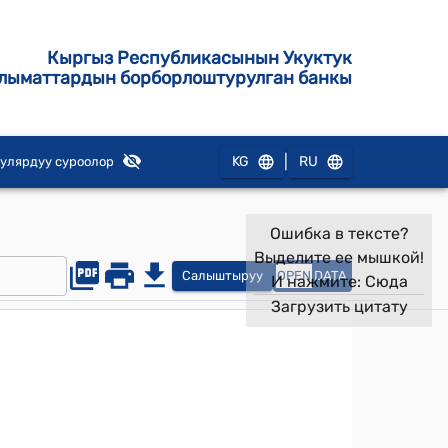
Кыргыз Республикасынын Укуктук
лыматтардын борборлоштурулган банкы
|
KG
RU
улярдуу суроолор
Ошибка в тексте?
Выделите ее мышкой!
Салыштыруу
OPEN
DATA
И нажмите:
Сюда
Загрузить цитату