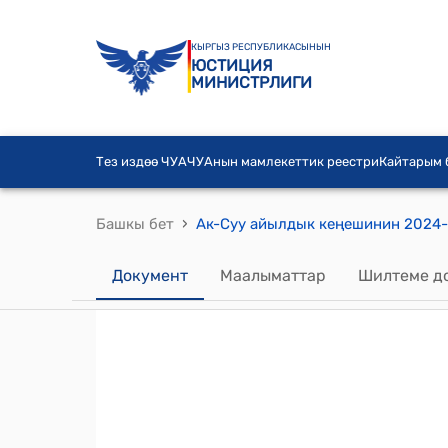
КЫРГЫЗ РЕСПУБЛИКАСЫНЫН
ЮСТИЦИЯ
МИНИСТРЛИГИ
Тез издөө ЧУА
ЧУАнын мамлекеттик реестри
Кайтарым
›
Башкы бет
Документ
Маалыматтар
Шилтеме д