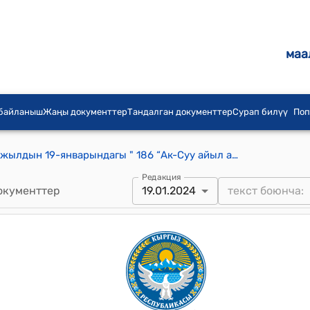
маа
 байланыш
Жаңы документтер
Тандалган документтер
Сурап билүү
Поп
Ак-Суу айылдык кеңешинин 2024-жылдын 19-январындагы " 186 “Ак-Суу айыл аймагынын ички арык жана латокторун Лейлек райондук суу чарба башкармалыгынын балансына өткөрүүгө макулдук берүү жөнүндө” токтому
Редакция
окументтер
19.01.2024