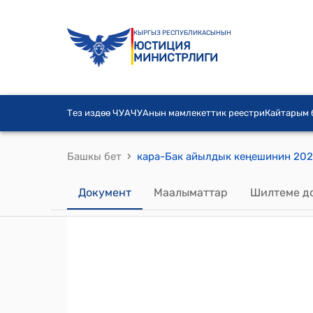
КЫРГЫЗ РЕСПУБЛИКАСЫНЫН
ЮСТИЦИЯ
МИНИСТРЛИГИ
Тез издөө ЧУА
ЧУАнын мамлекеттик реестри
Кайтарым
›
Башкы бет
Документ
Маалыматтар
Шилтеме д