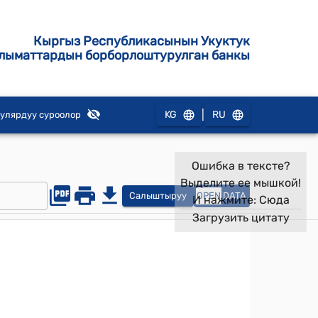
Кыргыз Республикасынын Укуктук
лыматтардын борборлоштурулган банкы
|
KG
RU
улярдуу суроолор
Ошибка в тексте?
Выделите ее мышкой!
Салыштыруу
OPEN
DATA
И нажмите:
Сюда
Загрузить цитату