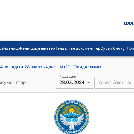
маа
 байланыш
Жаңы документтер
Тандалган документтер
Сурап билүү
Поп
кара-Бак айылдык кеңешинин 2024-жылдын 28-мартындагы №20 "Пайдаланып жүргөн жер аянттарын жеке менчикке бекитип берүүгө макулдук берүү жөнүндө" токтому
Редакция
окументтер
28.03.2024