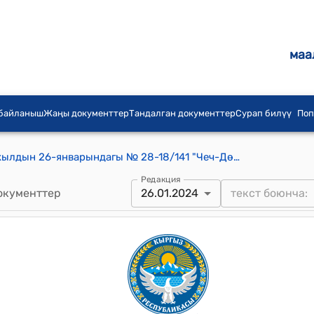
маа
 байланыш
Жаңы документтер
Тандалган документтер
Сурап билүү
Поп
Кайыңды айылдык кеңеши 2024-жылдын 26-январындагы № 28-18/141 "Чеч-Дөбө айылынын мончосунун имаратын ремонт иштерин жүргүзүү жөнүндө" токтому
Редакция
окументтер
26.01.2024