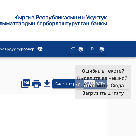
Кыргыз Республикасынын Укуктук
лыматтардын борборлоштурулган банкы
|
KG
RU
улярдуу суроолор
Ошибка в тексте?
Выделите ее мышкой!
Салыштыруу
OPEN
DATA
И нажмите:
Сюда
Загрузить цитату