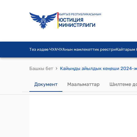
КЫРГЫЗ РЕСПУБЛИКАСЫНЫН
ЮСТИЦИЯ
МИНИСТРЛИГИ
Тез издөө ЧУА
ЧУАнын мамлекеттик реестри
Кайтарым
›
Башкы бет
Документ
Маалыматтар
Шилтеме д