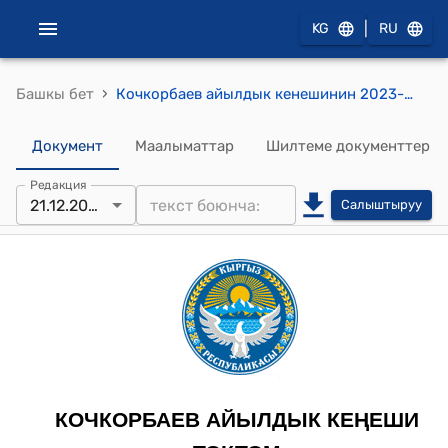
|
KG
RU
›
Башкы бет
Кочкорбаев айылдык кенешинин 2023-жылдын 21-декабрындагы № 112/XXVIII-28 "Кредиттик чегерүүлөрдү которуу зарылчылыгы жөнүндө" токтому
Документ
Маалыматтар
Шилтеме документтер
Редакция
21.12.2023
Салыштыруу