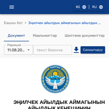
|
KG
RU
›
Башкы бет
Эңилчек айылдык аймагынын айылдык кеңешинин 2023-жылдын 11-августундагы № 13 “Эӊилчек айылдык аймагынын айыл өкмөтүнө караштуу ВАЗ-21214 «Нива» маркасындагы №0980 IK кызматтык автоунаасын Эӊилчек айылдык аймагынын айыл өкмөтүнүн балансынан эсептен чыгаруу жөнүндө” токтому
Документ
Маалыматтар
Шилтеме документтер
Редакция
11.08.2023
Салыштыруу