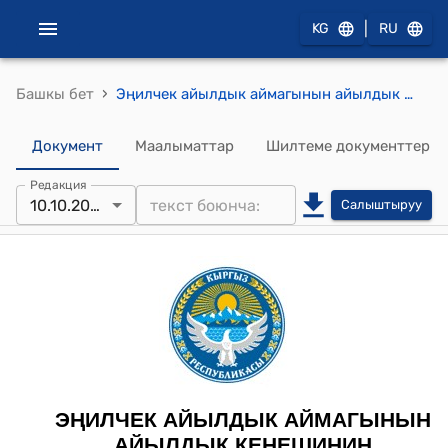
|
KG
RU
›
Башкы бет
Эңилчек айылдык аймагынын айылдык кеңешинин 2023-жылдын 10-октябры № 16 "Эӊилчек айылдык аймагын өзүнчө айылдык аймак катары калтыруу жөнүндө" токтому
Документ
Маалыматтар
Шилтеме документтер
Редакция
10.10.2023
Салыштыруу