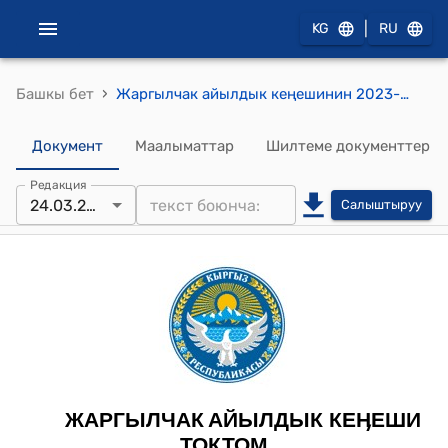
|
KG
RU
›
Башкы бет
Жаргылчак айылдык кеңешинин 2023-жылдын 24-апрелиндеги № 23 “Ырдык айыл аймагынын айылдык кенешинин депутаттарынын кайрылуусу жөнүндө” токтому
Документ
Маалыматтар
Шилтеме документтер
Редакция
24.03.2023
Салыштыруу