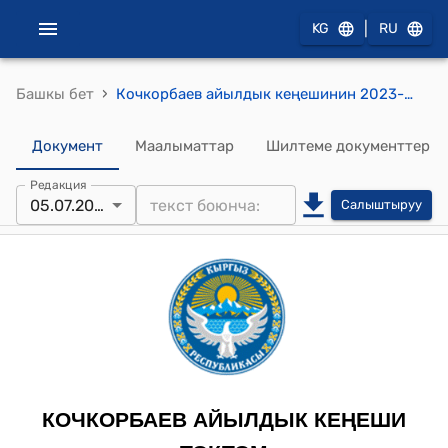
|
KG
RU
›
Башкы бет
Кочкорбаев айылдык кеңешинин 2023-жылдын 13-мартындагы № 67/XXVIII-28 "Кочкорбаев айыл өкмөтүнүн бюджетинин чыгаша бөлүгүн эркин калдыктын эсебинен көбөйтүү жөнүндө" токтому
Документ
Маалыматтар
Шилтеме документтер
Редакция
05.07.2023
Салыштыруу