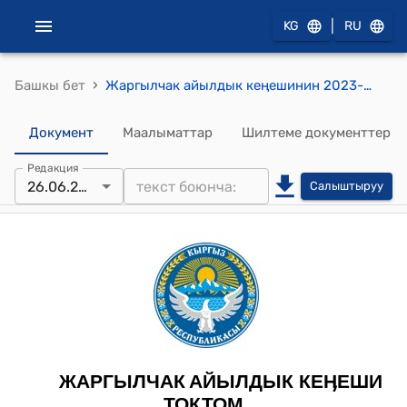
|
KG
RU
›
Башкы бет
Жаргылчак айылдык кеңешинин 2023-жылдын 26-июнундагы № 34 "Аймактык шайлоо комиссиясынын курамынын резервине көрсөтүлгөн талапкерлердин протоколун бекитүү жөнүндө” токтому
Документ
Маалыматтар
Шилтеме документтер
Редакция
26.06.2023
Салыштыруу