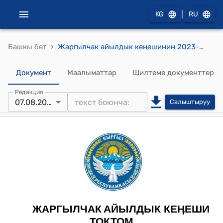
|
KG
RU
›
Башкы бет
Жаргылчак айылдык кеңешинин 2023-жылдын 07-августундагы № 35 "Жаргылчак айыл өкмөтүнүн бюджетине өзгөртүү киргизүү жөнүндө” токтому
Документ
Маалыматтар
Шилтеме документтер
Редакция
07.08.2023
Салыштыруу