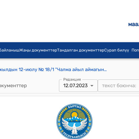
маа
 байланыш
Жаңы документтер
Тандалган документтер
Сурап билүү
Поп
Чалма айылдык кеңешинин 2023-жылдын 12-июлу № 18/1 "Чалма айыл аймагынын Орто-Талаа участкасына темир труба менен сугат суу алып келүүгө макулдук берүү жөнүндө" токтому
Редакция
окументтер
12.07.2023