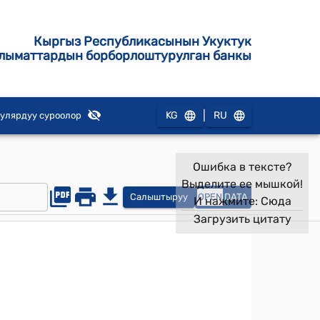
Кыргыз Республикасынын Укуктук
лыматтардын борборлоштурулган банкы
|
KG
RU
улярдуу суроолор
Ошибка в тексте?
Выделите ее мышкой!
Салыштыруу
OPEN
DATA
И нажмите:
Сюда
Загрузить цитату