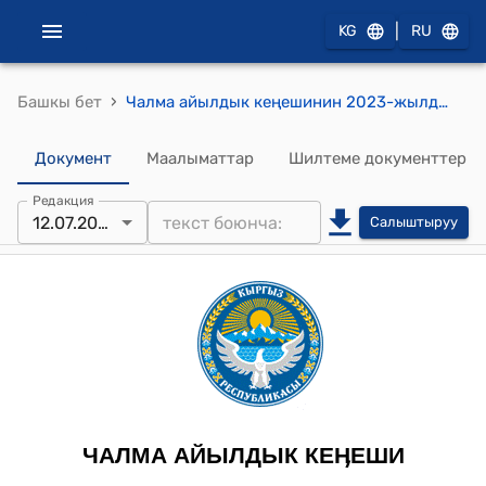
|
KG
RU
›
Башкы бет
Чалма айылдык кеңешинин 2023-жылдын 12-июлу № 18/2 "Чалма айыл аймагынын Жергиликтүү жамааттарынын Типтүү уставын бекитүү жөнүндө" токтому
Документ
Маалыматтар
Шилтеме документтер
Редакция
12.07.2023
Салыштыруу