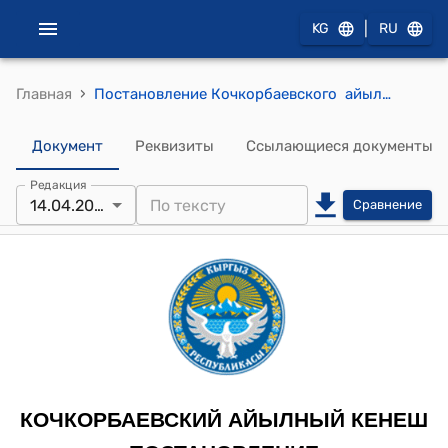
|
KG
RU
›
Главная
Постановление Кочкорбаевского айыльного кенеша от 14 апреля 2023 года № 71/XX-28 "Отчет о проделанной работе старосты села Д. Курманалиева"
Документ
Реквизиты
Ссылающиеся документы
Редакция
14.04.2023
Сравнение