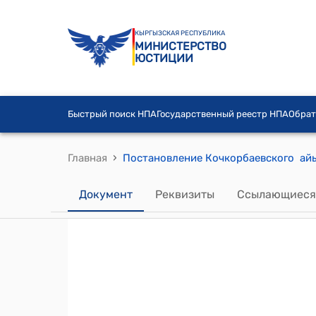
КЫРГЫЗСКАЯ РЕСПУБЛИКА
МИНИСТЕРСТВО
ЮСТИЦИИ
Быстрый поиск НПА
Государственный реестр НПА
Обрат
›
Главная
Документ
Реквизиты
Ссылающиеся