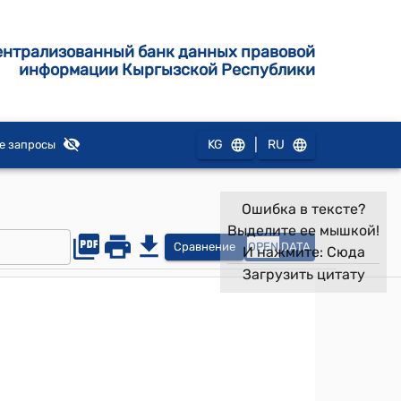
ентрализованный банк данных правовой
информации Кыргызской Республики
|
KG
RU
е запросы
Ошибка в тексте?
Выделите ее мышкой!
Сравнение
OPEN
DATA
И нажмите:
Сюда
Загрузить цитату