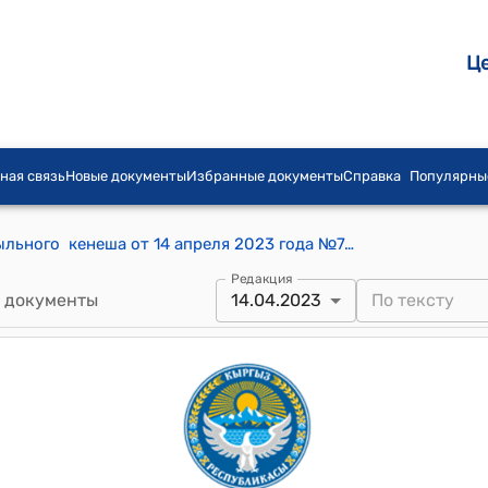
Ц
ная связь
Новые документы
Избранные документы
Справка
Популярны
Постановление Кочкорбаевского айыльного кенеша от 14 апреля 2023 года №74/XX-28 " О проделанной работе главного специалиста по привлечению инвестиции и госзакупкам Ч. Бейшекеевой за 2022 год"
Редакция
 документы
14.04.2023