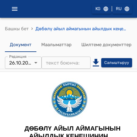
|
KG
RU
›
Башкы бет
Дѳбѳлү айыл аймагынын айылдык кеңешинин 2023-жылдын 26-октябры №7/1 "Кыргыз Республикасынын Нарын областынын прокуратурасынын 2023-жылдын 25-сентябрындагы №11-7-23 сунуштамасын кароо жөнүндө" токтому
Документ
Маалыматтар
Шилтеме документтер
Редакция
26.10.2023
Салыштыруу