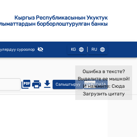
Кыргыз Республикасынын Укуктук
лыматтардын борборлоштурулган банкы
|
KG
RU
улярдуу суроолор
Ошибка в тексте?
Выделите ее мышкой!
Салыштыруу
OPEN
DATA
И нажмите:
Сюда
Загрузить цитату