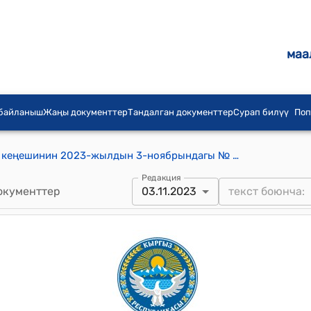
маа
 байланыш
Жаңы документтер
Тандалган документтер
Сурап билүү
Поп
Дѳбѳлү айыл аймагынын айылдык кеңешинин 2023-жылдын 3-ноябрындагы № 8/1 "Дөбөлү айыл аймагынын айылдык Кенешинин ХХVIII-чакырылышынын кезексиз 3 -сессиясынын 3/2 Токтому Дөбөлү айыл аймагынын айыл өкмөтүнүн 2023-жылы кошумча акча каражатынан бөлүү жөнүндөгү токтомуна өзгөртүү киргизүү жөнүндө" токтому
Редакция
окументтер
03.11.2023