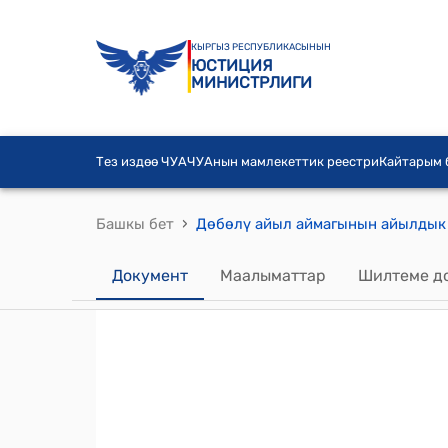
КЫРГЫЗ РЕСПУБЛИКАСЫНЫН
ЮСТИЦИЯ
МИНИСТРЛИГИ
Тез издөө ЧУА
ЧУАнын мамлекеттик реестри
Кайтарым
›
Башкы бет
Документ
Маалыматтар
Шилтеме д