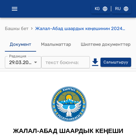
|
KG
RU
›
Башкы бет
Жалал-Абад шаардык кеңешинин 2024-жылынын 29-мартындагы №9 “Жалал-Абад шаардык депутаттар кеңешине штатык бирдик кошуу жөнүндө” токтому
Документ
Маалыматтар
Шилтеме документтер
Редакция
29.03.2024
Салыштыруу