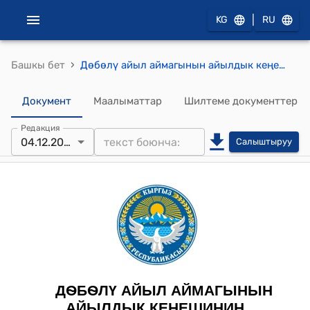
|
KG
RU
›
Башкы бет
Дѳбѳлү айыл аймагынын айылдык кеңешинин 2023-жылдын 4-декабрындагы № 10/3 "2022-жылдын 19-сентябрындагы №329 -НИ, 2023-жылдын 28- мартындагы №120-НИ Кыргыз Республикасынын Айыл чарба министрлигинин “Айыл чарба жерлеринин мамлекеттик фондунун жерлерин үрөөнчүлүк, асыл тукум чарбаларына, айыл чарба кооперативтерине жана айыл чарбасынын экономикалык артыкчылыктуу субьекттерине берүү тартибин бекитүү жөнүндө” буйругун аткаруу жөнүндө" токтому
Документ
Маалыматтар
Шилтеме документтер
Редакция
04.12.2023
Салыштыруу