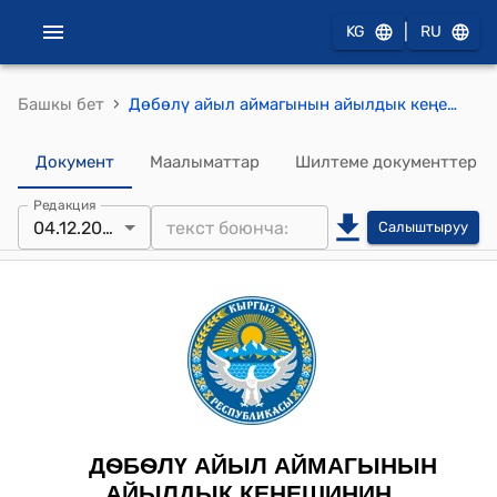
|
KG
RU
›
Башкы бет
Дѳбѳлү айыл аймагынын айылдык кеңешинин 2023-жылдын 4-декабрындагы № 10/6 "Дөбөлү айыл аймагынын «Ардактуу атуулу» наамын ыйгаруу жөнүндө" токтому
Документ
Маалыматтар
Шилтеме документтер
Редакция
04.12.2023
Салыштыруу