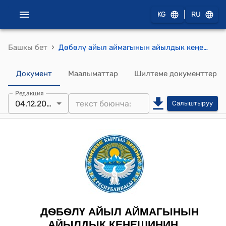
|
KG
RU
›
Башкы бет
Дѳбѳлү айыл аймагынын айылдык кеңешинин 2023-жылдын 4-декабрындагы № 10/7 "Дөбөлү айыл аймагынын «Ардактуу атуулу» наамын ыйгаруу жөнүндө" токтому
Документ
Маалыматтар
Шилтеме документтер
Редакция
04.12.2023
Салыштыруу