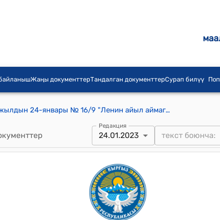
маа
 байланыш
Жаңы документтер
Тандалган документтер
Сурап билүү
Поп
Ленин айылдык кеңешинин 2023-жылдын 24-январы № 16/9 "Ленин айыл аймагынын Жергиликтүү жамааттарынын Типтүү уставы бекитүү жөнүндө" токтому
Редакция
окументтер
24.01.2023