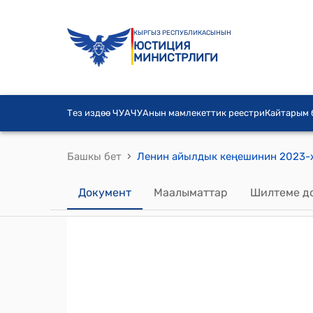
КЫРГЫЗ РЕСПУБЛИКАСЫНЫН
ЮСТИЦИЯ
МИНИСТРЛИГИ
Тез издөө ЧУА
ЧУАнын мамлекеттик реестри
Кайтарым
›
Башкы бет
Документ
Маалыматтар
Шилтеме д