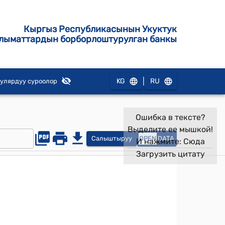
Кыргыз Республикасынын Укуктук
лыматтардын борборлоштурулган банкы
|
KG
RU
улярдуу суроолор
Ошибка в тексте?
Выделите ее мышкой!
Салыштыруу
OPEN
DATA
И нажмите:
Сюда
Загрузить цитату