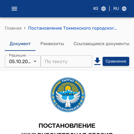
|
KG
RU
›
Главная
Постановление Токмокского городского кенеша от 5 октября 2023 года № 156/27-5 "О даче согласия мэрии города Токмок на рассмотрение вопроса предоставления в срочное пользование Детской образовательной организации “Айнек” для открытия филиала частной школы “Американ-Европеан Скул”
Документ
Реквизиты
Ссылающиеся документы
Редакция
05.10.2023
Сравнение