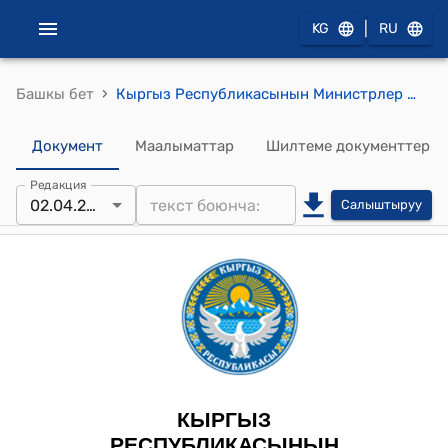
|
KG
RU
›
Башкы бет
Кыргыз Республикасынын Министрлер Кабинетинин 2024-жылдын 2-апрели № 149 "Үрөн жөнүндө" Кыргыз Республикасынын Мыйзамына ылайык келтирүү максатында Кыргыз Республикасынын Өкмөтүнүн айрым чечимдерине өзгөртүүлөрдү киргизүү тууралуу" токтому
Документ
Маалыматтар
Шилтеме документтер
Редакция
02.04.2024
Салыштыруу