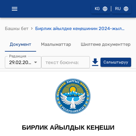
|
KG
RU
›
Башкы бет
Бирлик айылдке кеңешинин 2024-жылдын 29-февралындагы №117 "Бирлик айыл аймагынын айыл өкмөтүнүн алдында Биримдик” муниципалдык ишканасын түзүүгө макулдук берүү жөнүндө" токтому
Документ
Маалыматтар
Шилтеме документтер
Редакция
29.02.2024
Салыштыруу