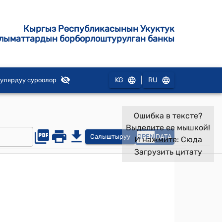
Кыргыз Республикасынын Укуктук
лыматтардын борборлоштурулган банкы
|
KG
RU
улярдуу суроолор
Ошибка в тексте?
Выделите ее мышкой!
Салыштыруу
OPEN
DATA
И нажмите:
Сюда
Загрузить цитату