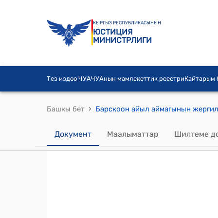
КЫРГЫЗ РЕСПУБЛИКАСЫНЫН
ЮСТИЦИЯ
МИНИСТРЛИГИ
Тез издөө ЧУА
ЧУАнын мамлекеттик реестри
Кайтарым
›
Башкы бет
Документ
Маалыматтар
Шилтеме д