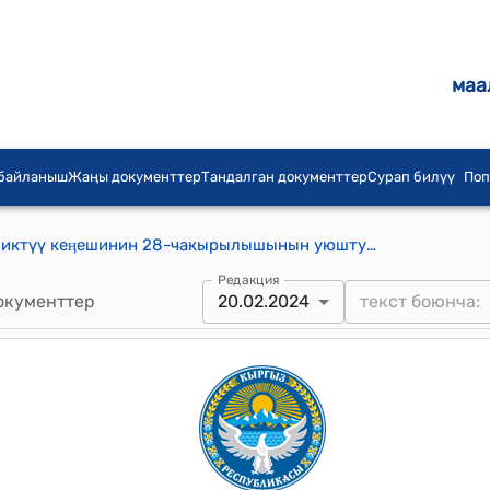
маа
 байланыш
Жаңы документтер
Тандалган документтер
Сурап билүү
Поп
Барскоон айыл аймагынын жергиликтүү кеӊешинин 28-чакырылышынын уюштуруу сессиясынан 2024-жылдын 20- февралындагы №1 "Барскоон айыл аймагынын жергиликтүү кеңешинин төрагасын шайлоо боюнча добуш берүүнүн жыйынтыктары жөнүндө протоколду бекитүү тууралуу" токтому
Редакция
окументтер
20.02.2024