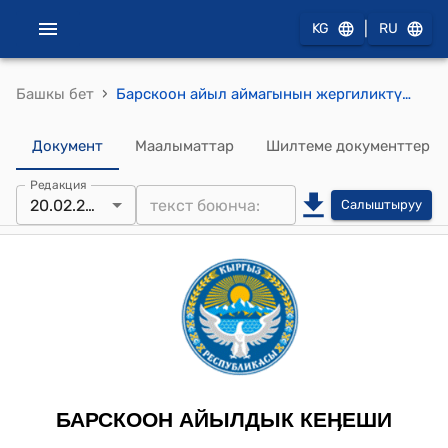
|
KG
RU
›
Башкы бет
Барскоон айыл аймагынын жергиликтүү кеӊешинин 28-чакырылышынын уюштуруу сессиясынын 2024-жылдын 20-февралындагы № 2 "Барскоон жергиликтүү кенешинин ченемдик укуктук актыларын мамлекеттик тилде жүргүзүү жөнүндө" токтому
Документ
Маалыматтар
Шилтеме документтер
Редакция
20.02.2024
Салыштыруу