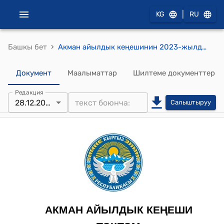
|
KG
RU
›
Башкы бет
Акман айылдык кеңешинин 2023-жылдын 28-декабрындагы № 62 "Акман айыл аймагынан Коргон-Джар айылын каттоодон чыгаруу жөнүндө" токтому
Документ
Маалыматтар
Шилтеме документтер
Редакция
28.12.2023
Салыштыруу