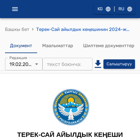
|
KG
RU
›
Башкы бет
Терек-Сай айылдык кеңешинин 2024-жылынын 19-февралындагы №534 “Терек-Сай айыл аймагынын айылдык кеңеши мекемесин түзүү жөнүндө” токтому
Документ
Маалыматтар
Шилтеме документтер
Редакция
19.02.2024
Салыштыруу