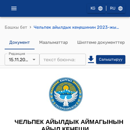
|
KG
RU
›
Башкы бет
Чельпек айылдык кеңешинин 2023-жылдын 15-ноябрындагы № 28"Чельпек айыл аймагынын Сырт орөөнүндөгү Чокмор- Таш жер тилкесиндеги №5 контурунан 0,20 га жер тилкесин трансформациядан өткөрүү жөнүндө" токтому
Документ
Маалыматтар
Шилтеме документтер
Редакция
15.11.2023
Салыштыруу