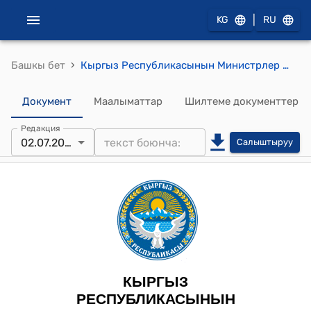
|
KG
RU
›
Башкы бет
Кыргыз Республикасынын Министрлер Кабинетинин 2023-жылдын 5-декабрындагы № 644 "Креативдүү индустриялар паркы чөйрөсүндөгү айрым маселелер жөнүндө" токтому
Документ
Маалыматтар
Шилтеме документтер
Редакция
02.07.2026
Салыштыруу