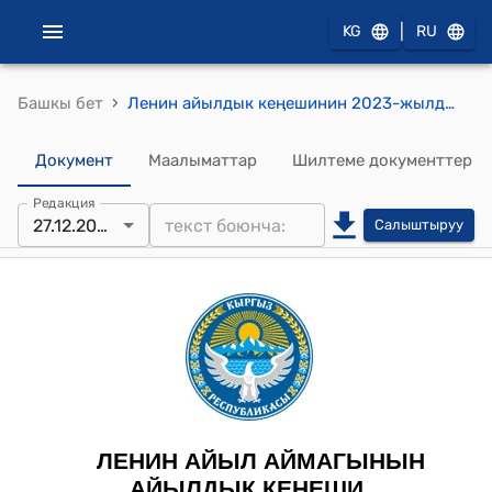
|
KG
RU
›
Башкы бет
Ленин айылдык кеңешинин 2023-жылдын 27-декабрындагы № 1 "Ленин айыл өкмөтүнүн башчысынын 2023-жылдын 22-декабрындагы № 01-57/62 сандуу кайрылуу каты жөнүндө" токтому
Документ
Маалыматтар
Шилтеме документтер
Редакция
27.12.2023
Салыштыруу