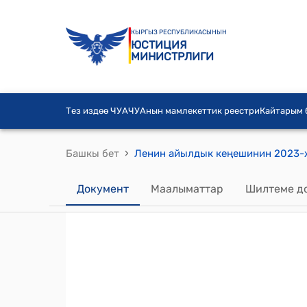
КЫРГЫЗ РЕСПУБЛИКАСЫНЫН
ЮСТИЦИЯ
МИНИСТРЛИГИ
Тез издөө ЧУА
ЧУАнын мамлекеттик реестри
Кайтарым
›
Башкы бет
Документ
Маалыматтар
Шилтеме д