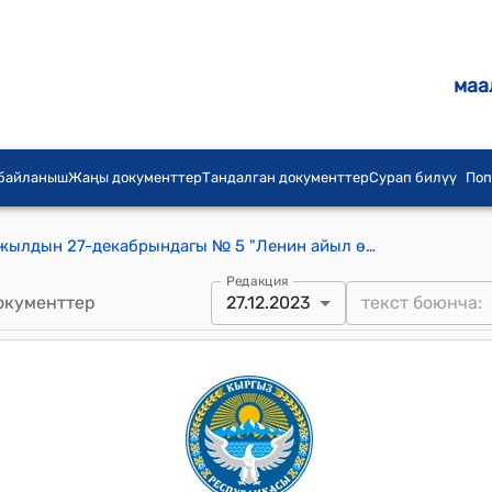
маа
 байланыш
Жаңы документтер
Тандалган документтер
Сурап билүү
Поп
Ленин айылдык кеңешинин 2023-жылдын 27-декабрындагы № 5 "Ленин айыл өкмөтүнүн аймагында айлана-чөйрөнү көрктөндүрүп, туризимди өнүктүрүү багытында иш алып баруу үчүн убактылуу ижарага жер бөлүп берүү жөнүндө" токтому
Редакция
окументтер
27.12.2023