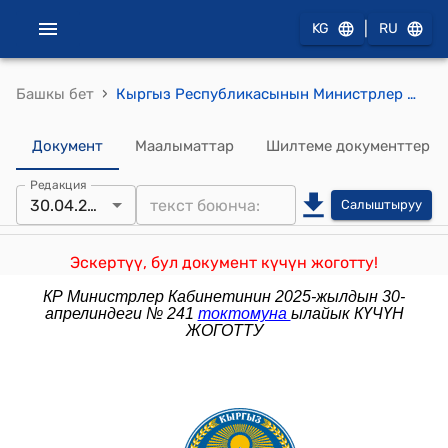
|
KG
RU
›
Башкы бет
Кыргыз Республикасынын Министрлер Кабинетинин 2024-жылдын 2-апрелиндеги № 152 "Кыргыз Республикасынын Министрлер Кабинетинин 2022-жылдын 18-августундагы № 464 "Чет өлкөлүк жарандарга "Санариптик көчмөн" ("Digital nomad") статусун ыйгаруу боюнча пилоттук долбоорду жүргүзүү жөнүндө" токтомуна өзгөртүү киргизүү тууралуу" токтому
Документ
Маалыматтар
Шилтеме документтер
Редакция
30.04.2025
Салыштыруу
Эскертүү, бул документ күчүн жоготту!