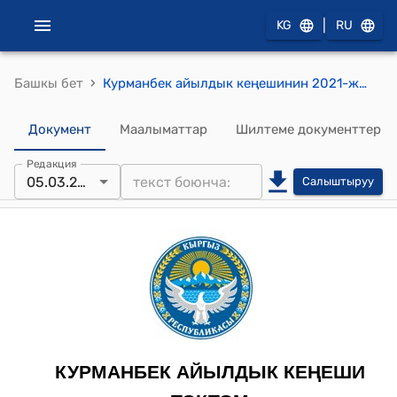
|
KG
RU
›
Башкы бет
Курманбек айылдык кеңешинин 2021-жылдын 5-мартындагы № 4 “Жоон-Күнгөй айылынын жарандарынын арызы жөнүндө” токтому
Документ
Маалыматтар
Шилтеме документтер
Редакция
05.03.2021
Салыштыруу