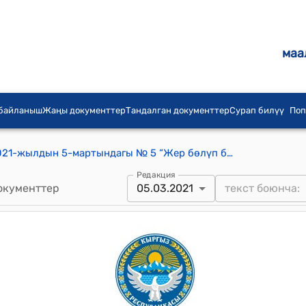
маа
 байланыш
Жаңы документтер
Тандалган документтер
Сурап билүү
Поп
Курманбек айылдык кеңешинин 2021-жылдын 5-мартындагы № 5 “Жер бөлүп берүү жөнүндө” токтому
Редакция
окументтер
05.03.2021