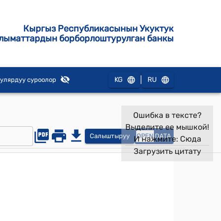
Кыргыз Республикасынын Укуктук
лыматтардын борборлоштурулган банкы
|
KG
RU
улярдуу суроолор
Ошибка в тексте?
Выделите ее мышкой!
Салыштыруу
OPEN
DATA
И нажмите:
Сюда
Загрузить цитату