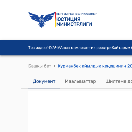
КЫРГЫЗ РЕСПУБЛИКАСЫНЫН
ЮСТИЦИЯ
МИНИСТРЛИГИ
Тез издөө ЧУА
ЧУАнын мамлекеттик реестри
Кайтарым
›
Башкы бет
Документ
Маалыматтар
Шилтеме д