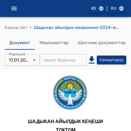
|
KG
RU
›
Башкы бет
Шадыкан айылдык кеңешинин 2024-жылдын 17-январындагы № 5 "Шадыкан айылдык аймагынын айыл өкмөтүнүн 2023 – жылдагы атайын каражат бөлүгүнүн жыйынтыгынан келип чыккан чыгашадан ашкан кирешени чыгымдоо жөнундө" токтому
Документ
Маалыматтар
Шилтеме документтер
Редакция
17.01.2024
Салыштыруу