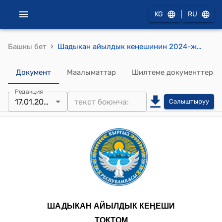
|
KG
RU
›
Башкы бет
Шадыкан айылдык кеңешинин 2024-жылдын 17-январындагы № 7 "Балдар бакчасындагы балдардын тамагына болгон бааны бекитүү жөнүндө” токтому
Документ
Маалыматтар
Шилтеме документтер
Редакция
17.01.2024
Салыштыруу