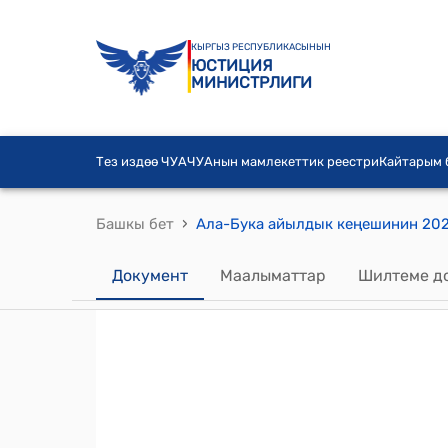
КЫРГЫЗ РЕСПУБЛИКАСЫНЫН
ЮСТИЦИЯ
МИНИСТРЛИГИ
Тез издөө ЧУА
ЧУАнын мамлекеттик реестри
Кайтарым
›
Башкы бет
Документ
Маалыматтар
Шилтеме д