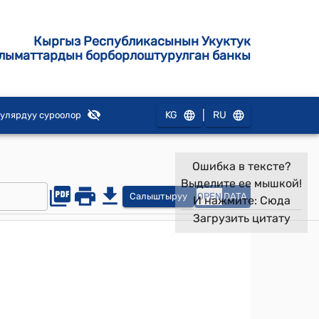
Кыргыз Республикасынын Укуктук
лыматтардын борборлоштурулган банкы
|
KG
RU
улярдуу суроолор
Ошибка в тексте?
Выделите ее мышкой!
Салыштыруу
OPEN
DATA
И нажмите:
Сюда
Загрузить цитату