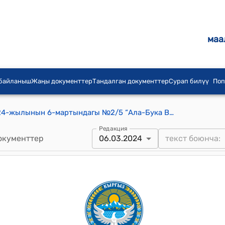
маа
 байланыш
Жаңы документтер
Тандалган документтер
Сурап билүү
Поп
Ала-Бука айылдык кеңешинин 2024-жылынын 6-мартындагы №2/5 “Ала-Бука Водоканал” муниципалдык ишканасынын 2023-жылдын 12 айында аткарган бардык иштеринин маалыматы жөнүндө” токтому
Редакция
окументтер
06.03.2024