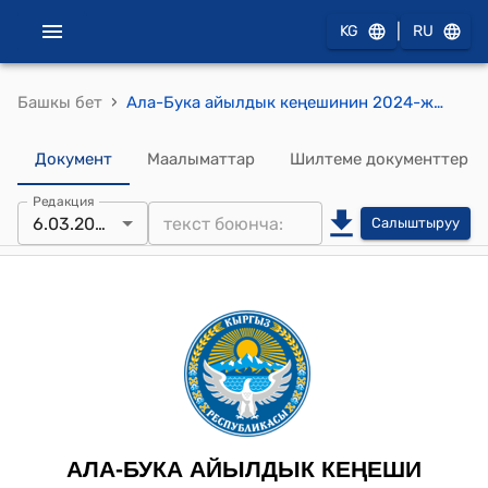
|
KG
RU
›
Башкы бет
Ала-Бука айылдык кеңешинин 2024-жылынын 6-мартындагы №2/4 “Ала-Бука айыл аймагынын айылдык кеңешинин иш-чарасын бекитүү жөнүндө” токтому
Документ
Маалыматтар
Шилтеме документтер
Редакция
6.03.2024
Салыштыруу