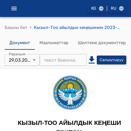
|
KG
RU
›
Башкы бет
Кызыл-Тоо айылдык кеңешинин 2023-жылдын 29-марты № 22 "Айыл аймагындагы артыкчылыктуу жумуштарды аткаруу жумуштарын уюуштуруу жөнүндө" токтому
Документ
Маалыматтар
Шилтеме документтер
Редакция
29.03.2023
Салыштыруу