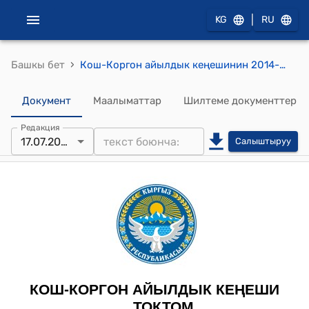
|
KG
RU
›
Башкы бет
Кош-Коргон айылдык кеңешинин 2014-жылдын 17-июлундагы № 1 "Кош-Коргон айылынын «Проектируемый»аталыштагы көчөлөрүнүн өзгөртүп, жаны аталыштарын кою жөнүндө Кош-Коргон айылы" токтому
Документ
Маалыматтар
Шилтеме документтер
Редакция
17.07.2014
Салыштыруу