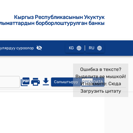
Кыргыз Республикасынын Укуктук
лыматтардын борборлоштурулган банкы
|
KG
RU
улярдуу суроолор
Ошибка в тексте?
Выделите ее мышкой!
Салыштыруу
OPEN
DATA
И нажмите:
Сюда
Загрузить цитату