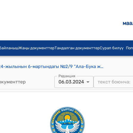
маа
 байланыш
Жаңы документтер
Тандалган документтер
Сурап билүү
Поп
Ала-Бука айылдык кеңешинин 2024-жылынын 6-мартындагы №2/9 “Ала-Бука жайыт комитетинин 2023-жылдын 12 айында аткарган бардык иштеринин маалыматы жөнүндө” токтому
Редакция
окументтер
06.03.2024