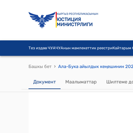
КЫРГЫЗ РЕСПУБЛИКАСЫНЫН
ЮСТИЦИЯ
МИНИСТРЛИГИ
Тез издөө ЧУА
ЧУАнын мамлекеттик реестри
Кайтарым
›
Башкы бет
Документ
Маалыматтар
Шилтеме д